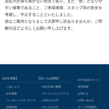
染拡大が落ち着かない状況であり、また「密」となりや
すい催事であること、ご来場者様、スタッフ等の安全を
考慮し、中止することといたしました。
急なご案内となりまして大変申し訳ありませんが、ご理
解のほどよろしくお願い申し上げます。
【会社情報】
【花いちば情報】
KITS会員ログイン
ごあいさつ
卸売市場の概要
採用情報
会社概要
オークションシステム
お知らせ
コーポレートガバナンス
出荷される方
お問い合わせ
財務情報
仕入される方
サイト利用規約