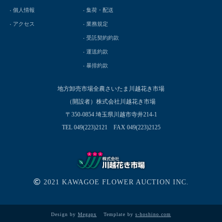
個人情報
集荷・配送
アクセス
業務規定
受託契約約款
運送約款
暴排約款
地方卸売市場全農さいたま川越花き市場
（開設者）株式会社川越花き市場
〒350-0854 埼玉県川越市寺井214-1
TEL 049(223)2121 FAX 049(223)2125
2021 KAWAGOE FLOWER AUCTION INC.
Design by
Megapx
Template by
s-hoshino.com