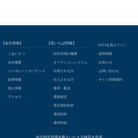
【会社情報】
【花いちば情報】
KITS会員ログイン
ごあいさつ
卸売市場の概要
採用情報
会社概要
オークションシステム
お知らせ
コーポレートガバナンス
出荷される方
お問い合わせ
財務情報
仕入される方
サイト利用規約
個人情報
集荷・配送
アクセス
業務規定
受託契約約款
運送約款
暴排約款
地方卸売市場全農さいたま川越花き市場