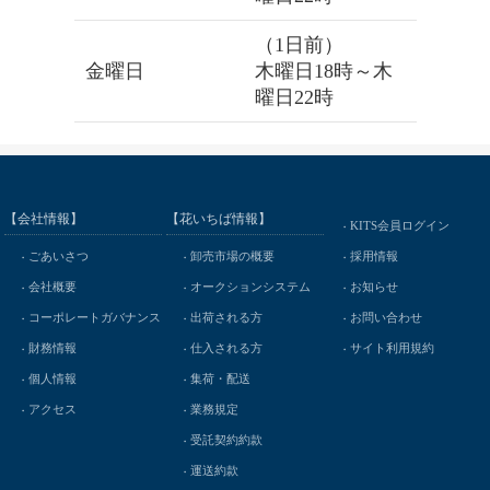
（1日前）
金曜日
木曜日18時～木
曜日22時
【会社情報】
【花いちば情報】
KITS会員ログイン
ごあいさつ
卸売市場の概要
採用情報
会社概要
オークションシステム
お知らせ
コーポレートガバナンス
出荷される方
お問い合わせ
財務情報
仕入される方
サイト利用規約
個人情報
集荷・配送
アクセス
業務規定
受託契約約款
運送約款