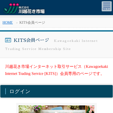
HOME
KITS会員ページ
KITS会員ページ
Kawagoekaki Internet
Trading Service Membership Site
川越花き市場インターネット取引サービス（Kawagoekaki
Internet Trading Service [KITS]）会員専用のページです。
ログイン