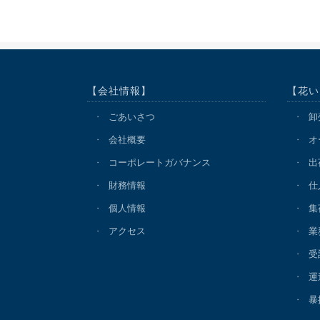
【会社情報】
【花い
ごあいさつ
卸
会社概要
オ
コーポレートガバナンス
出
財務情報
仕
個人情報
集
アクセス
業
受
運
暴