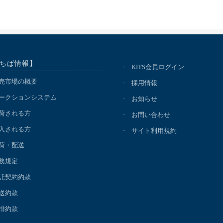
ちば情報】
KITS会員ログイン
売市場の概要
採用情報
ークションシステム
お知らせ
荷される方
お問い合わせ
入される方
サイト利用規約
荷・配送
務規定
託契約約款
送約款
排約款