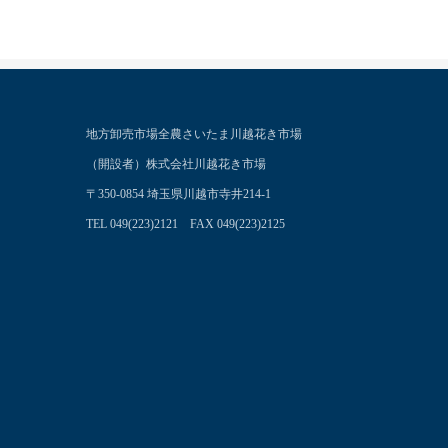
地方卸売市場全農さいたま川越花き市場
（開設者）株式会社川越花き市場
〒350-0854 埼玉県川越市寺井214-1
TEL 049(223)2121 FAX 049(223)2125